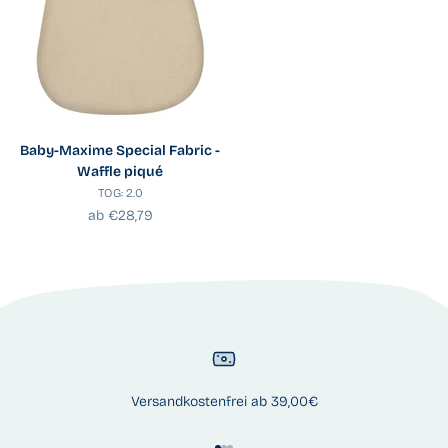
Baby-Maxime Special Fabric -
Waffle piqué
TOG: 2.0
Angebot
ab €28,79
Versandkostenfrei ab 39,00€