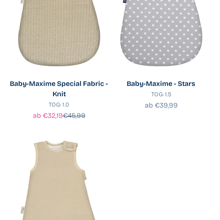
Baby-Maxime Special Fabric -
Baby-Maxime - Stars
Knit
TOG: 1.5
Angebot
TOG: 1.0
ab €39,99
Angebot
Regulärer Preis
ab €32,19
€45,99