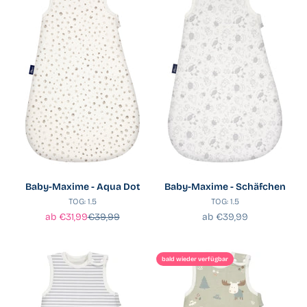
Baby-Maxime - Aqua Dot
Baby-Maxime - Schäfchen
TOG: 1.5
TOG: 1.5
Angebot
Regulärer Preis
Angebot
ab €31,99
€39,99
ab €39,99
bald wieder verfügbar