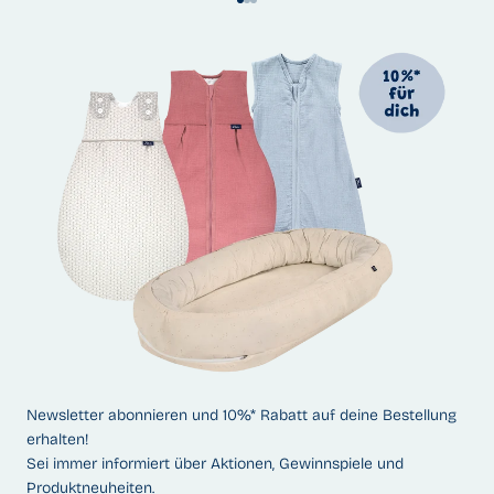
Gehe zu Element 1
Gehe zu Element 2
Gehe zu Element 3
Newsletter abonnieren und 10%* Rabatt auf deine Bestellung
erhalten!
Sei immer informiert über Aktionen, Gewinnspiele und
Produktneuheiten.