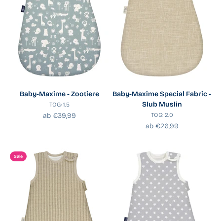
Baby-Maxime - Zootiere
Baby-Maxime Special Fabric -
Slub Muslin
TOG: 1.5
Angebot
ab €39,99
TOG: 2.0
Angebot
ab €26,99
Sale