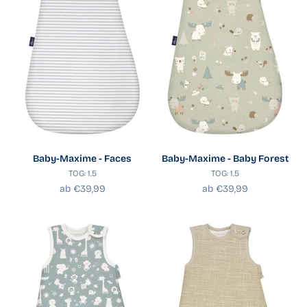
Baby-Maxime - Faces
Baby-Maxime - Baby Forest
TOG: 1.5
TOG: 1.5
Angebot
Angebot
ab €39,99
ab €39,99