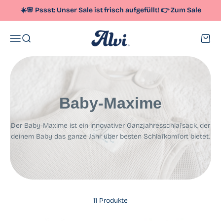
Zum Inhalt springen
☀️🌸 Pssst: Unser
Sale
ist frisch aufgefüllt!
👉
Zum Sale
Alvi
Menü
Suche
Waren
Baby-Maxime
Der Baby-Maxime ist ein innovativer Ganzjahresschlafsack, der
deinem Baby das ganze Jahr über besten Schlafkomfort bietet.
11 Produkte