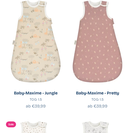
Baby-Maxime - Jungle
Baby-Maxime - Pretty
TOG: 1.5
TOG: 1.5
Angebot
Angebot
ab €39,99
ab €39,99
Sale