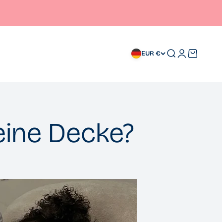
Suche
Anmelden
Warenkor
EUR €
eine Decke?