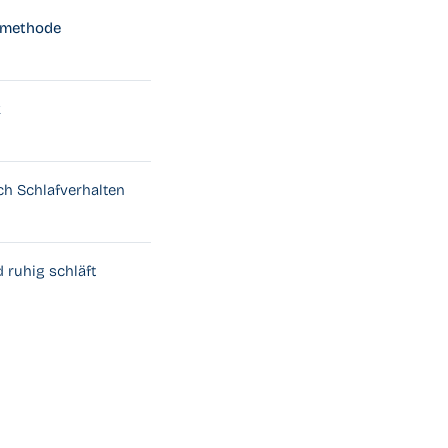
fmethode
k
ch Schlafverhalten
d ruhig schläft