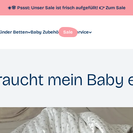
☀️🌸 Pssst: Unser
Sale
ist frisch aufgefüllt!
👉
Zum Sale
inder Betten
Baby Zubehör
Sale
Service
aucht mein Baby 