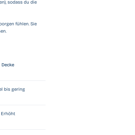
n), sodass du die
eborgen fühlen. Sie
en.
Decke
el bis gering
Erhöht