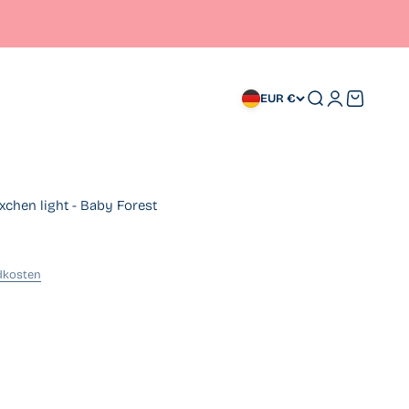
Suche
Anmelden
Warenkor
EUR €
chen light - Baby Forest
dkosten