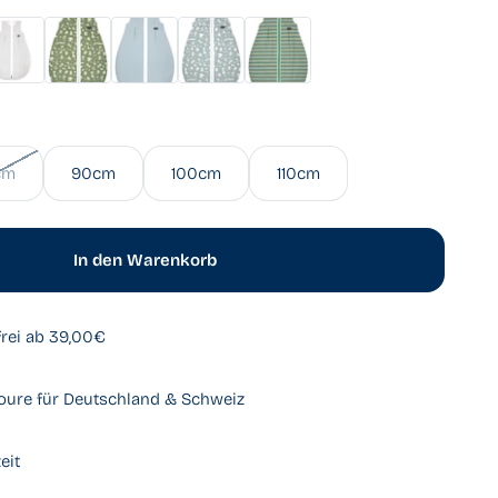
t
ces
Granite Animals
New Dots
Zootiere Puderblau
Cornstripe
cm
90cm
100cm
110cm
In den Warenkorb
rei ab 39,00€
oure für Deutschland & Schweiz
eit