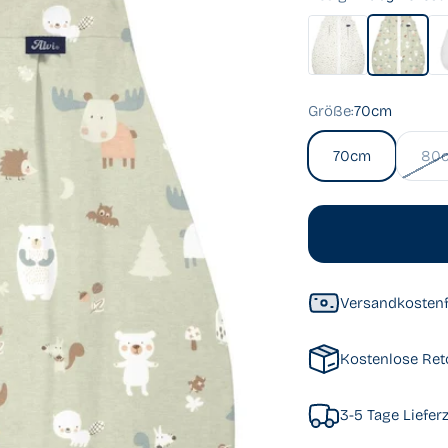
Aqua Dot
Baby Fores
Fa
Größe:
70cm
70cm
80
Versandkostenf
Kostenlose Ret
3-5 Tage Lieferz