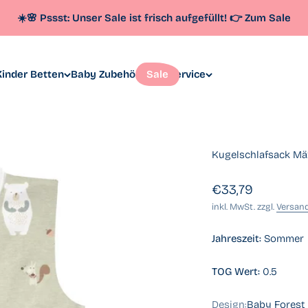
☀️🌸 Pssst: Unser
Sale
ist frisch aufgefüllt!
👉
Zum Sale
inder Betten
Baby Zubehör
Sale
Service
Kugelschlafsack Mäx
Angebot
€33,79
inkl. MwSt. zzgl.
Versan
Jahreszeit:
Sommer
TOG Wert:
0.5
Design:
Baby Forest