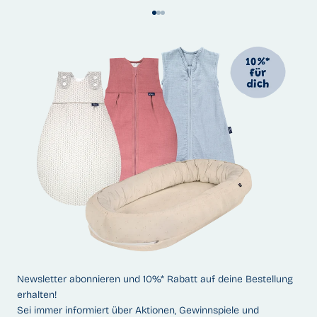
Gehe zu Element 1
Gehe zu Element 2
Gehe zu Element 3
Newsletter abonnieren und 10%* Rabatt auf deine Bestellung
erhalten!
Sei immer informiert über Aktionen, Gewinnspiele und