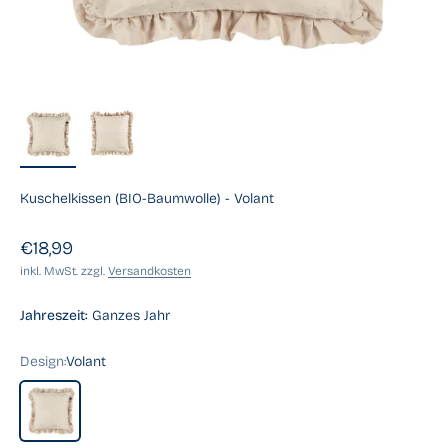
Kuschelkissen (BIO-Baumwolle) - Volant
Angebot
€18,99
inkl. MwSt. zzgl.
Versandkosten
Jahreszeit:
Ganzes Jahr
Design:
Volant
Volant