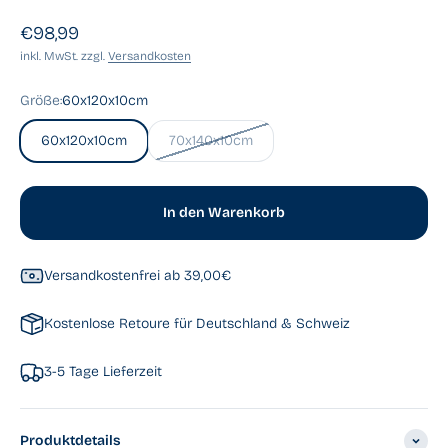
Angebot
€98,99
inkl. MwSt. zzgl.
Versandkosten
Größe:
60x120x10cm
60x120x10cm
70x140x10cm
In den Warenkorb
Versandkostenfrei ab 39,00€
Kostenlose Retoure für Deutschland & Schweiz
3-5 Tage Lieferzeit
Produktdetails