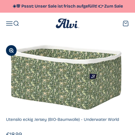
Zum Inhalt springen
☀️🌸 Pssst: Unser
Sale
ist frisch aufgefüllt!
👉
Zum Sale
Alvi
Menü
Suche
Waren
Bild vergrößern
Utensilo eckig Jersey (BIO-Baumwolle) - Underwater World
Angebot
€18,99