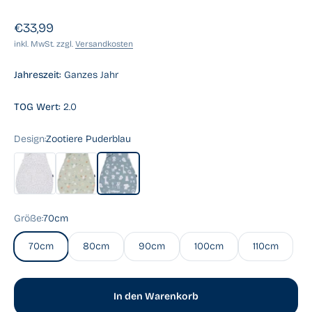
Angebot
€33,99
inkl. MwSt. zzgl.
Versandkosten
Jahreszeit:
Ganzes Jahr
TOG Wert:
2.0
Design:
Zootiere Puderblau
Aqua Dot
Baby Forest
Zootiere Puderblau
Größe:
70cm
70cm
80cm
90cm
100cm
110cm
In den Warenkorb