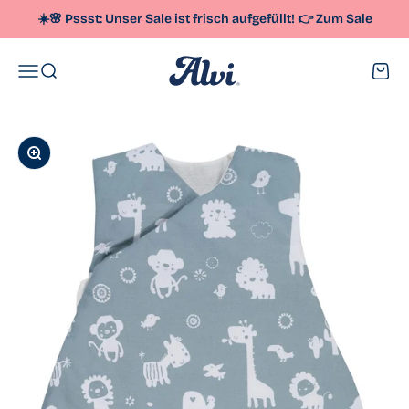
Zum Inhalt springen
☀️🌸 Pssst: Unser
Sale
ist frisch aufgefüllt!
👉
Zum Sale
Alvi
Menü
Suche
Waren
Bild vergrößern